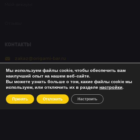
Мой аккаунт
Отзывы
Контакты
zakaz@origami-bar.ru
Мы используем файлы cookie, чтобы обеспечить вам
Реквизиты
наилучший опыт на нашем веб-сайте.
Вы можете узнать больше о том, какие файлы cookie мы
используем, или отключить их в разделе
настройки
.
Copyright © 2021 Оригами. All rights reserved. |
Принять
Отклонить
Настроить
Политика безопасности
|
О возвратах
|
Об оплате