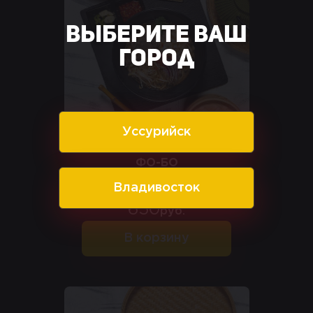
Выберите ваш
город
Уссурийск
ФО-БО
Владивосток
650
руб.
В корзину