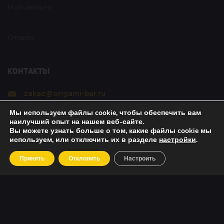
Мой аккаунт
Отзывы
Контакты
zakaz@origami-bar.ru
Мы используем файлы cookie, чтобы обеспечить вам
Реквизиты
наилучший опыт на нашем веб-сайте.
Вы можете узнать больше о том, какие файлы cookie мы
используем, или отключить их в разделе
настройки
.
Copyright © 2021 Оригами. All rights reserved. |
Принять
Отклонить
Настроить
Политика безопасности
|
О возвратах
|
Об оплате