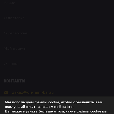
Акции
О доставке
О ресторане
Мой аккаунт
Отзывы
Контакты
zakaz@origami-bar.ru
Мы используем файлы cookie, чтобы обеспечить вам
Реквизиты
наилучший опыт на нашем веб-сайте.
Вы можете узнать больше о том, какие файлы cookie мы