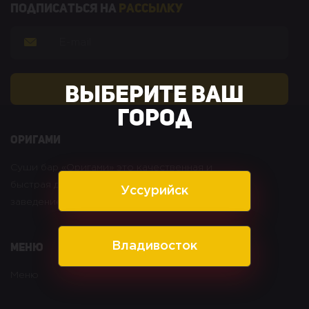
Подписаться на
рассылку
Выберите ваш
город
оригами
Суши бар «Оригами» это качественная и
быстрая доставка суши в Уссурийске. Уютное
Уссурийск
заведение, где всегда качественно и вкусно.
Меню
Владивосток
Меню