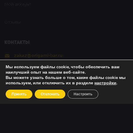
Мой аккаунт
Отзывы
Контакты
zakaz@origami-bar.ru
Мы используем файлы cookie, чтобы обеспечить вам
Реквизиты
наилучший опыт на нашем веб-сайте.
Вы можете узнать больше о том, какие файлы cookie мы
используем, или отключить их в разделе
настройки
.
Copyright © 2021 Оригами. All rights reserved. |
Принять
Отклонить
Настроить
Политика безопасности
|
О возвратах
|
Об оплате