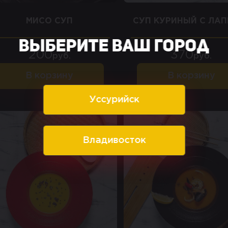
МИСО СУП
СУП КУРИНЫЙ С ЛА
Выберите ваш город
200
370
руб.
руб.
В корзину
В корзину
Уссурийск
Владивосток