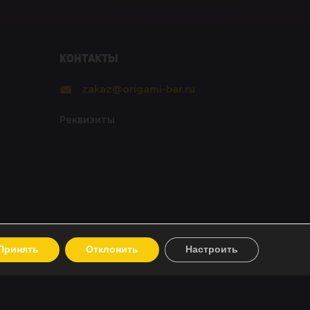
Контакты
zakaz@origami-bar.ru
Реквизиты
Принять
Отклонить
Настроить