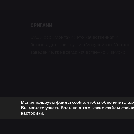
оригами
Суши бар «Оригами» это качественная и
быстрая доставка суши в Уссурийске. Уютное
заведение, где всегда качественно и вкусно.
Мы используем файлы cookie, чтобы обеспечить ва
Вы можете узнать больше о том, какие файлы cooki
Copyright © 2021 Оригами. All rights reserved. |
Пол
настройки
.