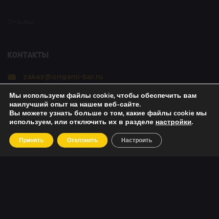
Отзывы
Контакты
zakaz@origami-bar.ru
Мы используем файлы cookie, чтобы обеспечить вам
Реквизиты
наилучший опыт на нашем веб-сайте.
Вы можете узнать больше о том, какие файлы cookie мы
используем, или отключить их в разделе
настройки
.
Copyright © 2021 Оригами. All rights reserved. |
Принять
Отклонить
Настроить
Политика безопасности
|
О возвратах
|
Об оплате