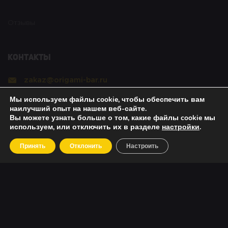
Отзывы
Контакты
zakaz@origami-bar.ru
Мы используем файлы cookie, чтобы обеспечить вам
Реквизиты
наилучший опыт на нашем веб-сайте.
Вы можете узнать больше о том, какие файлы cookie мы
используем, или отключить их в разделе
настройки
.
Copyright © 2021 Оригами. All rights reserved. |
Принять
Отклонить
Настроить
Политика безопасности
|
О возвратах
|
Об оплате