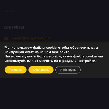
Отзывы
Контакты
zakaz@origami-bar.ru
Мы используем файлы cookie, чтобы обеспечить вам
Реквизиты
наилучший опыт на нашем веб-сайте.
Вы можете узнать больше о том, какие файлы cookie мы
используем, или отключить их в разделе
настройки
.
Copyright © 2021 Оригами. All rights reserved. |
Принять
Отклонить
Настроить
Политика безопасности
|
О возвратах
|
Об оплате