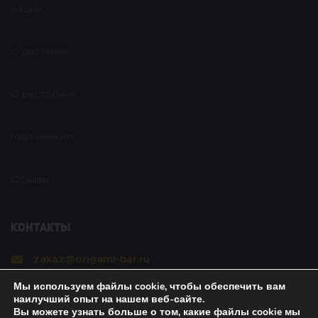
Акции
О доставке
О ресторане
Мой аккаунт
Отзывы
Контакты
zakaz@origami-bar.ru
Мы используем файлы cookie, чтобы обеспечить вам
Реквизиты
наилучший опыт на нашем веб-сайте.
Вы можете узнать больше о том, какие файлы cookie мы