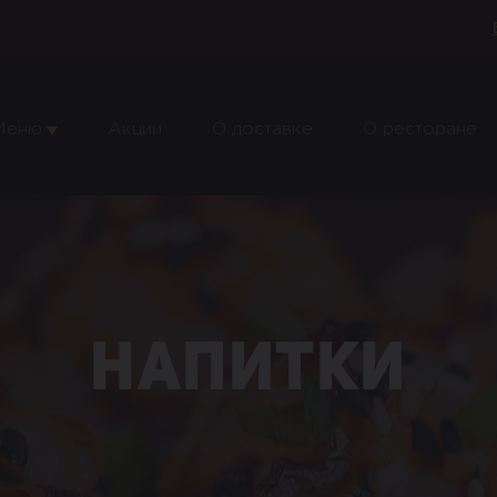
Меню
Акции
О доставке
О ресторане
Напитки