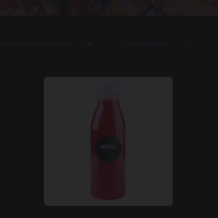
ены: по возростанию
Показывать
1