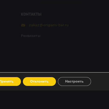
Контакты
zakaz@origami-bar.ru
Реквизиты
Принять
Отклонить
Настроить