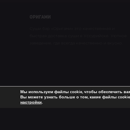
оригами
Суши бар «Оригами» это качественная и
быстрая доставка суши в Уссурийске. Уютное
заведение, где всегда качественно и вкусно.
Мы используем файлы cookie, чтобы обеспечить ва
Вы можете узнать больше о том, какие файлы cooki
Copyright © 2021 Оригами. All rights reserved. |
Пол
настройки
.