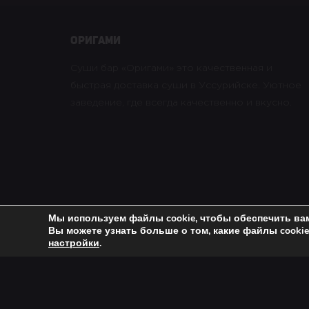
оригами
Суши бар «Оригами» это качественная и
быстрая доставка суши в Уссурийске. Уютное
заведение, где всегда качественно и вкусно.
Мы используем файлы cookie, чтобы обеспечить ва
Вы можете узнать больше о том, какие файлы cooki
Copyright © 2021 Оригами. All rights reserved. |
Пол
настройки
.