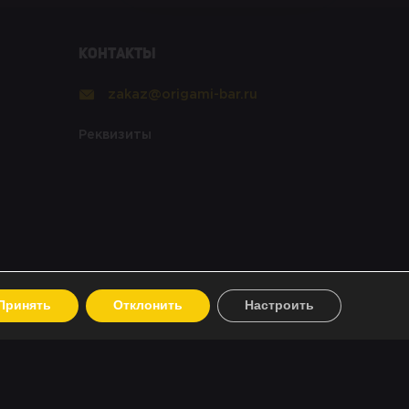
Контакты
zakaz@origami-bar.ru
Реквизиты
Принять
Отклонить
Настроить