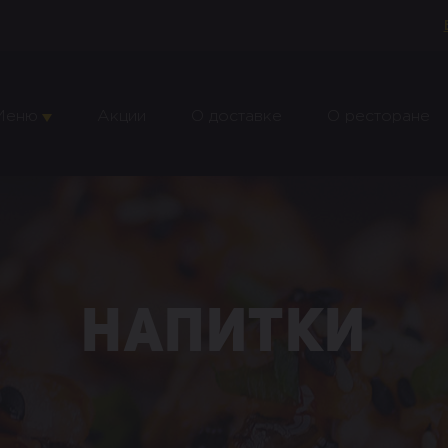
Меню
Акции
О доставке
О ресторане
Напитки