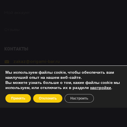
Мой аккаунт
Отзывы
Контакты
zakaz@origami-bar.ru
Мы используем файлы cookie, чтобы обеспечить вам
Реквизиты
наилучший опыт на нашем веб-сайте.
Вы можете узнать больше о том, какие файлы cookie мы
используем, или отключить их в разделе
настройки
.
Copyright © 2021 Оригами. All rights reserved. |
Принять
Отклонить
Настроить
Политика безопасности
|
О возвратах
|
Об оплате