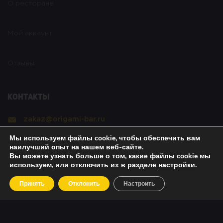
О ресторане
Мой аккаунт
Отзывы
Контакты
zakaz@origami-bar.ru
Мы используем файлы cookie, чтобы обеспечить вам
Реквизиты
наилучший опыт на нашем веб-сайте.
Вы можете узнать больше о том, какие файлы cookie мы
используем, или отключить их в разделе
настройки
.
Copyright © 2021 Оригами. All rights reserved. |
Принять
Отклонить
Настроить
Политика безопасности
|
О возвратах
|
Об оплате