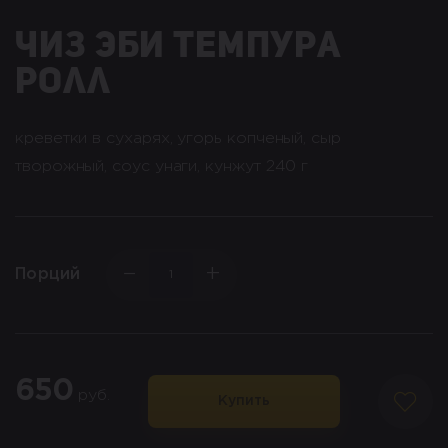
чиз эби темпура
ролл
креветки в сухарях, угорь копченый, сыр
творожный, соус унаги, кунжут 240 г
−
+
Порций
650
руб.
Купить