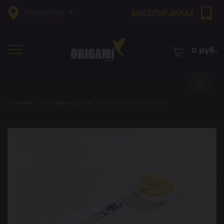
Уссурийск
БЫСТРЫЙ ЗАКАЗ
0
руб.
Главная
/
Холодные роллы
/
чиз эби темпура ролл