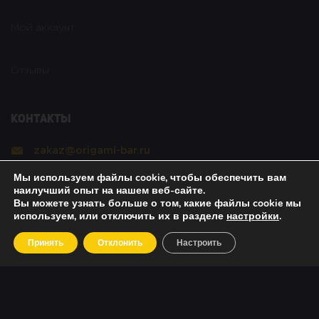
Мой аккаунт
Отзывы
Контакты
zakaz@origami-bar.ru
Мы используем файлы cookie, чтобы обеспечить вам
Реквизиты
наилучший опыт на нашем веб-сайте.
Вы можете узнать больше о том, какие файлы cookie мы
используем, или отключить их в разделе
настройки
.
Copyright © 2021 Оригами. All rights reserved. |
Принять
Отклонить
Настроить
Политика безопасности
|
О возвратах
|
Об оплате