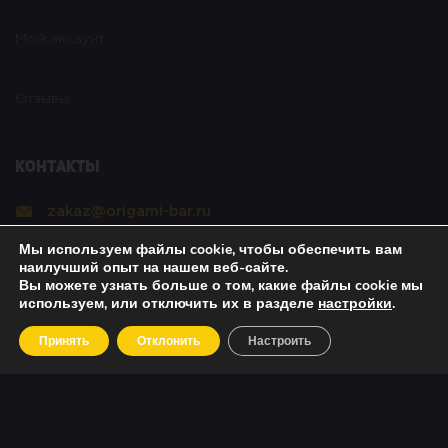
Мой аккаунт
Отзывы
Контакты
zakaz@origami-bar.ru
Мы используем файлы cookie, чтобы обеспечить вам
Реквизиты
наилучший опыт на нашем веб-сайте.
Вы можете узнать больше о том, какие файлы cookie мы
используем, или отключить их в разделе
настройки
.
Copyright © 2021 Оригами. All rights reserved. |
Принять
Отклонить
Настроить
Политика безопасности
|
О возвратах
|
Об оплате