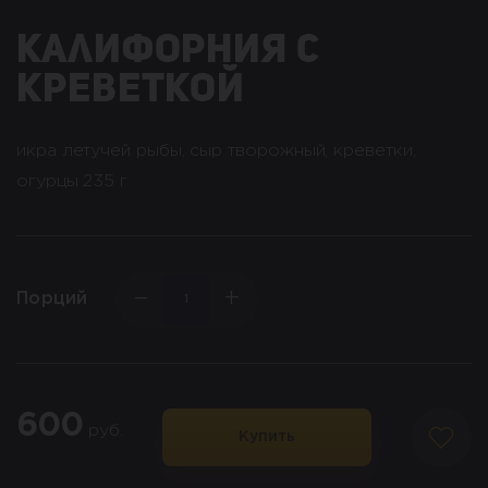
калифорния с
креветкой
икра летучей рыбы, сыр творожный, креветки,
огурцы 235 г
−
+
Порций
600
руб.
Купить