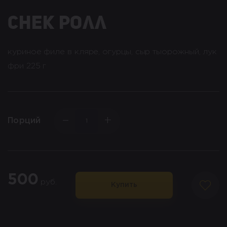
снек ролл
куриное филе в кляре, огурцы, сыр тыорожный, лук
фри 225 г
−
+
Порций
500
руб.
Купить