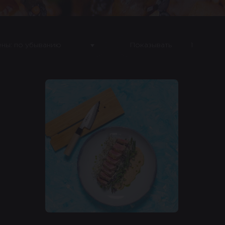
ены: по убыванию
Показывать
1