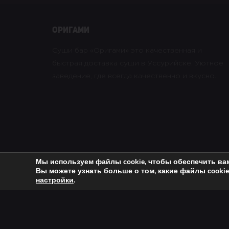
оригами
Суши бар «Оригами» это качественная и
быстрая доставка суши в Уссурийске. Уютное
заведение, где всегда качественно и вкусно.
Мы используем файлы cookie, чтобы обеспечить ва
Вы можете узнать больше о том, какие файлы cooki
Copyright © 2021 Оригами. All rights reserved. |
Пол
настройки
.