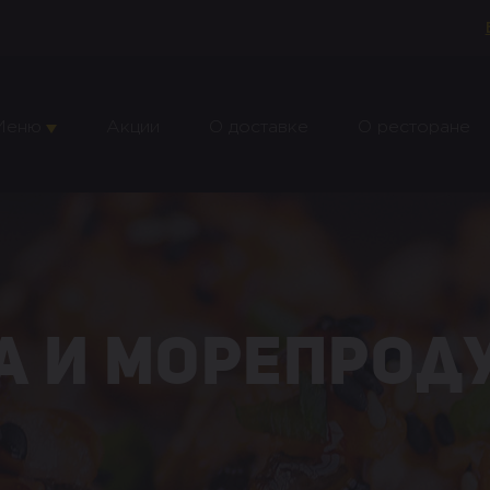
Меню
Акции
О доставке
О ресторане
а и морепрод