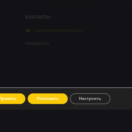
Контакты
zakaz@origami-bar.ru
Реквизиты
Принять
Отклонить
Настроить