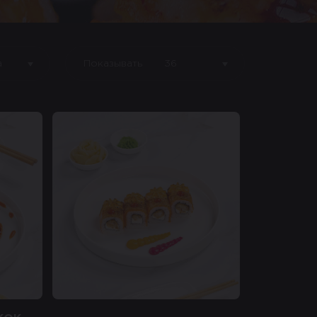
а
Показывать
36