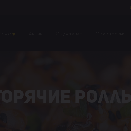
Меню
Акции
О доставке
О ресторане
Горячие ролл