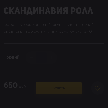
скандинавия ролл
форель, угорь копченый, огурцы, икра летучей
рыбы, сыр творожный, унаги соус, кунжут 240 г
−
+
Порций
650
руб.
Купить