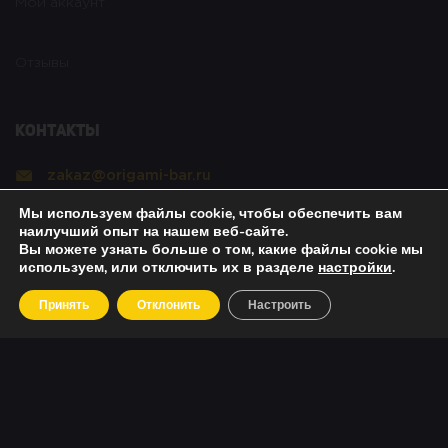
Мой аккаунт
Отзывы
Контакты
zakaz@origami-bar.ru
Мы используем файлы cookie, чтобы обеспечить вам
Реквизиты
наилучший опыт на нашем веб-сайте.
Вы можете узнать больше о том, какие файлы cookie мы
используем, или отключить их в разделе
настройки
.
Copyright © 2021 Оригами. All rights reserved. |
Принять
Отклонить
Настроить
Политика безопасности
|
О возвратах
|
Об оплате