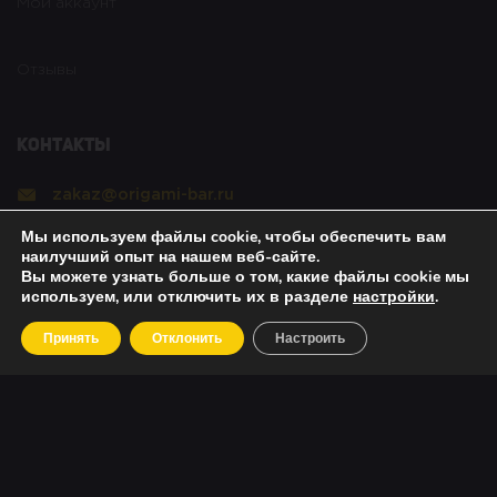
Мой аккаунт
Отзывы
Контакты
zakaz@origami-bar.ru
Мы используем файлы cookie, чтобы обеспечить вам
Реквизиты
наилучший опыт на нашем веб-сайте.
Вы можете узнать больше о том, какие файлы cookie мы
используем, или отключить их в разделе
настройки
.
Copyright © 2021 Оригами. All rights reserved. |
Принять
Отклонить
Настроить
Политика безопасности
|
О возвратах
|
Об оплате