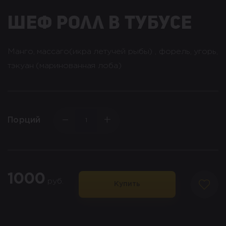
Шеф ролл в тубусе
Манго, массаго(икра летучей рыбы) , форель, угорь,
тэкуан (маринованная лоба)
−
+
Порций
1000
руб.
Купить