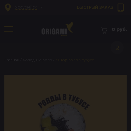
Уссурийск
БЫСТРЫЙ ЗАКАЗ
0
руб.
Главная
/
Холодные роллы
/
Шеф ролл в тубусе