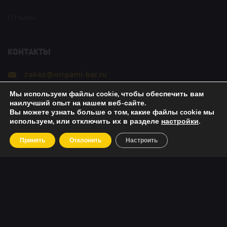
Отзывы
Контакты
zakaz@origami-bar.ru
Мы используем файлы cookie, чтобы обеспечить вам
Реквизиты
наилучший опыт на нашем веб-сайте.
Вы можете узнать больше о том, какие файлы cookie мы
используем, или отключить их в разделе
настройки
.
Copyright © 2021 Оригами. All rights reserved. |
Принять
Отклонить
Настроить
Политика безопасности
|
О возвратах
|
Об оплате