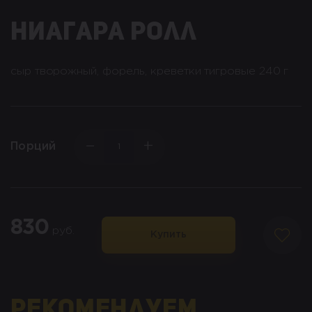
ниагара ролл
сыр творожный, форель, креветки тигровые 240 г
−
+
Порций
830
руб.
Купить
Рекомендуем