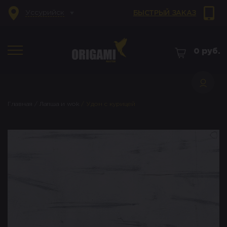
Уссурийск
БЫСТРЫЙ ЗАКАЗ
0
руб.
Главная
/
Лапша и wok
/
Удон с курицей