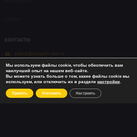
Мой аккаунт
Отзывы
Контакты
zakaz@origami-bar.ru
Мы используем файлы cookie, чтобы обеспечить вам
Реквизиты
наилучший опыт на нашем веб-сайте.
Вы можете узнать больше о том, какие файлы cookie мы
используем, или отключить их в разделе
настройки
.
Copyright © 2021 Оригами. All rights reserved. |
Принять
Отклонить
Настроить
Политика безопасности
|
О возвратах
|
Об оплате