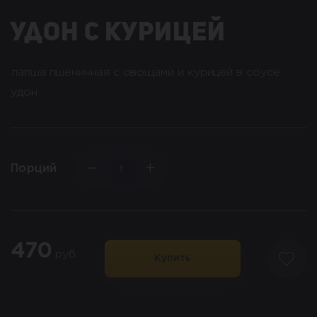
Удон с курицей
лапша пшеничная с овощами и курицей в соусе
удон
−
+
Порций
470
руб.
Купить