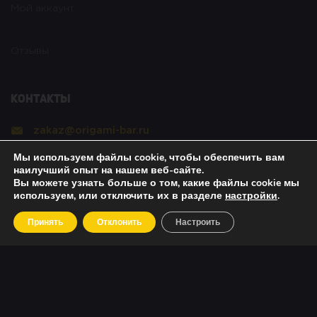
Мой аккаунт
Отзывы
Контакты
zakaz@origami-bar.ru
Мы используем файлы cookie, чтобы обеспечить вам
Реквизиты
наилучший опыт на нашем веб-сайте.
Вы можете узнать больше о том, какие файлы cookie мы
используем, или отключить их в разделе
настройки
.
Copyright © 2021 Оригами. All rights reserved. |
Принять
Отклонить
Настроить
Политика безопасности
|
О возвратах
|
Об оплате