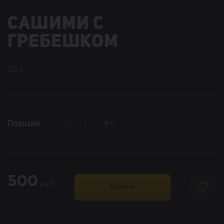
сашими с
гребешком
50 г
−
+
Порций
500
руб.
Купить