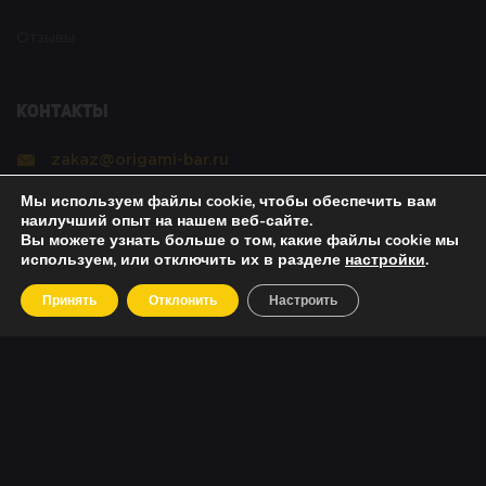
Отзывы
Контакты
zakaz@origami-bar.ru
Мы используем файлы cookie, чтобы обеспечить вам
Реквизиты
наилучший опыт на нашем веб-сайте.
Вы можете узнать больше о том, какие файлы cookie мы
используем, или отключить их в разделе
настройки
.
Copyright © 2021 Оригами. All rights reserved. |
Принять
Отклонить
Настроить
Политика безопасности
|
О возвратах
|
Об оплате